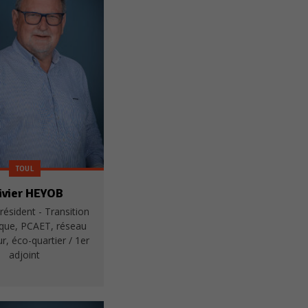
TOUL
ivier HEYOB
résident - Transition
ique, PCAET, réseau
r, éco-quartier / 1er
adjoint