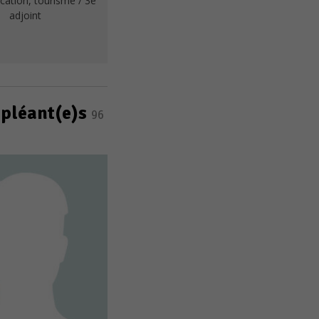
ation, tourisme / 3e
adjoint
ppléant(e)s
96