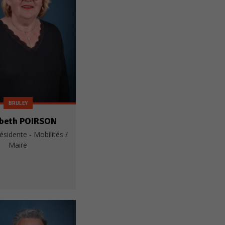
BRULEY
abeth POIRSON
ésidente - Mobilités /
Maire