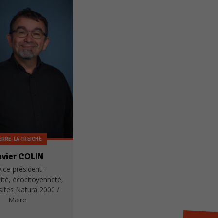
ERRE-LA-TREICHE
avier COLIN
vice-président -
sité, écocitoyenneté,
sites Natura 2000 /
Maire