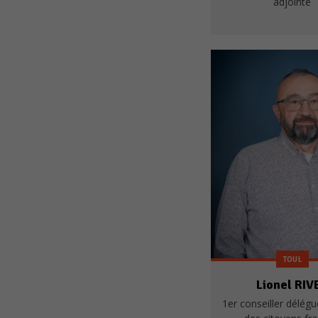
adjointe
TOUL
Lionel RIV
1er conseiller délégu