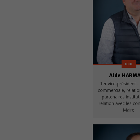
TOUL
Alde HARM
1er vice-président -
commerciale, relatio
partenaires institu
relation avec les c
Maire