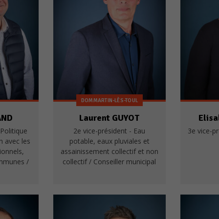
DOMMARTIN-LÈS-TOUL
AND
Laurent GUYOT
Elis
 Politique
2e vice-président - Eau
3e vice-pr
n avec les
potable, eaux pluviales et
tionnels,
assainissement collectif et non
ommunes /
collectif / Conseiller municipal