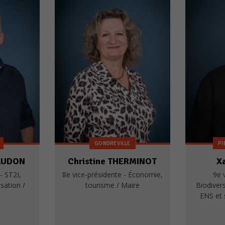
GONDREVILLE
PI
LAUDON
Christine THERMINOT
X
- ST2I,
8e vice-présidente - Économie,
9e 
sation /
tourisme / Maire
Biodiver
ENS et 