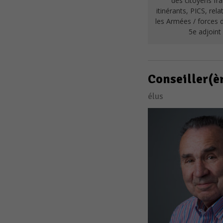
des citoyens fra
itinérants, PICS, rel
les Armées / forces d
5e adjoint
Conseiller(è
élus