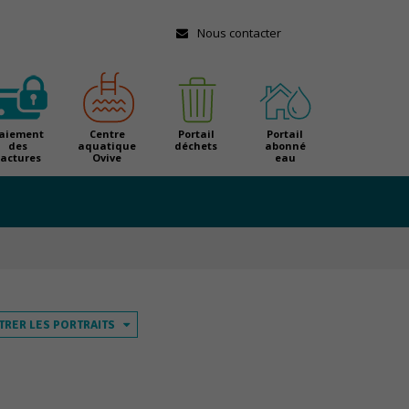
Nous contacter
aiement
Centre
Portail
Portail
des
aquatique
déchets
abonné
factures
Ovive
eau
LTRER LES PORTRAITS