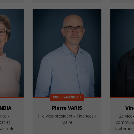
CHOLOY-MÉNILLOT
ANDIA
Pierre VARIS
Vin
nte -
11e vice-président - Finances /
12e vice-
tat et
Maire
communau
ale / 4e
traitemen