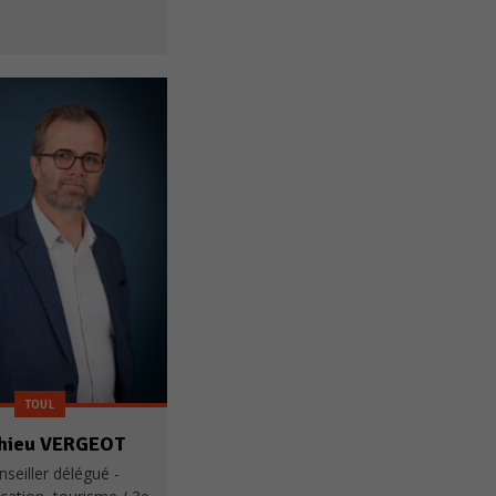
TOUL
hieu VERGEOT
nseiller délégué -