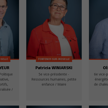
OSELLE
FONTENOY-SUR-MOSELLE
YEUR
Patricia WINIARSKI
Ol
Politique
5e vice-présidente -
6e vice-p
iative,
Ressources humaines, petite
énergét
rtifs,
enfance / Maire
de chaleu
ralisée /