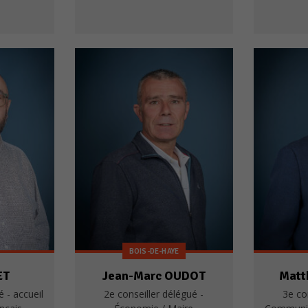
Nécessaires
Ces cookies ne
sont pas
optionnels. Ils
sont
nécessaires au
bon
fonctionnement
du site.
Statistiques
Les cookies
statistiques
ont pour but
d'adapter le
site aux
demandes
BOIS-DE-HAYE
de ses
visiteurs.
ET
Jean-Marc OUDOT
Matt
é - accueil
2e conseiller délégué -
3e co