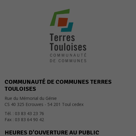
sont pas
optionnels. Ils
sont
nécessaires au
bon
fonctionnement
du site.
Statistiques
Les cookies
statistiques
ont pour but
COMMUNAUTÉ DE COMMUNES TERRES
d'adapter le
TOULOISES
site aux
demandes
Rue du Mémorial du Génie
de ses
CS 40 325 Ecrouves - 54 201 Toul cedex
visiteurs.
Tél. : 03 83 43 23 76
Fax : 03 83 64 90 42
Experience
HEURES D'OUVERTURE AU PUBLIC
Pour