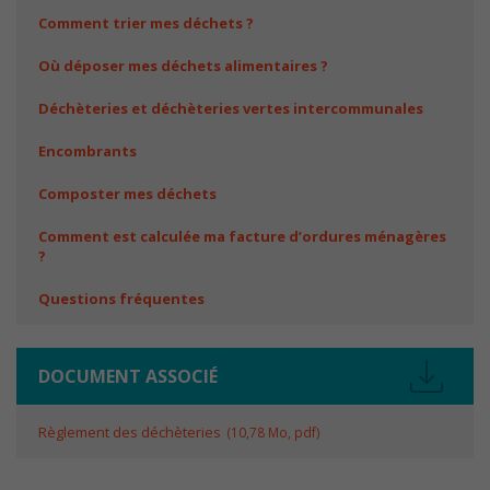
Comment trier mes déchets ?
Où déposer mes déchets alimentaires ?
Déchèteries et déchèteries vertes intercommunales
Encombrants
Composter mes déchets
Comment est calculée ma facture d’ordures ménagères
?
Nécessaires
Questions fréquentes
Ces cookies ne
sont pas
optionnels. Ils
DOCUMENT ASSOCIÉ
sont
nécessaires au
bon
Règlement des déchèteries
10,78
Mo
, pdf
fonctionnement
du site.