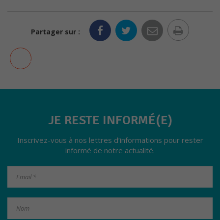
Statistiques
Imprim
Partager sur :
Les cookies
statistiques
la
ont pour but
AJOUTER AUX FAVORIS
page
d'adapter le
site aux
demandes
de ses
visiteurs.
JE RESTE INFORMÉ(E)
Experience
Inscrivez-vous à nos lettres d’informations pour rester
Pour
permettre
informé de notre actualité.
au site de
fonctionner
au mieux
lors de
votre visite.