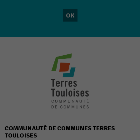
Marketing
En partageant
vos intérêts et
votre
comportement
lorsque vous
visitez notre
site, vous
augmentez les
chances de
voir du
contenu et
des offres
personnalisés.
COMMUNAUTÉ DE COMMUNES TERRES
TOULOISES