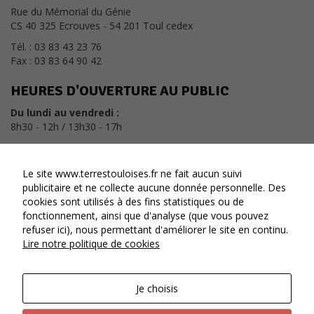
Rue du Mémorial du Génie
CS 40 325 Ecrouves - 54 201 Toul cedex
Tél. : 03 83 43 23 76
Fax : 03 83 64 90 42
HEURES D'OUVERTURE AU PUBLIC
Du lundi au vendredi :
8h30 - 12h / 13h30 - 17h
CONTACT
Le site www.terrestouloises.fr ne fait aucun suivi
NOUS CONTACTER
publicitaire et ne collecte aucune donnée personnelle. Des
cookies sont utilisés à des fins statistiques ou de
fonctionnement, ainsi que d'analyse (que vous pouvez
refuser ici), nous permettant d'améliorer le site en continu.
Lire notre politique de cookies
MENTIONS LÉGALES
DONNÉES PERSONNELLES
Je choisis
ACCESSIBILITÉ : CONFORMITÉ PARTIELLE