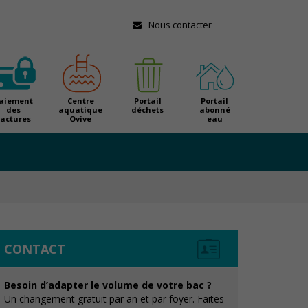
Nous contacter
aiement
Centre
Portail
Portail
des
aquatique
déchets
abonné
factures
Ovive
eau
CONTACT
Besoin d’adapter le volume de votre bac ?
Un changement gratuit par an et par foyer. Faites