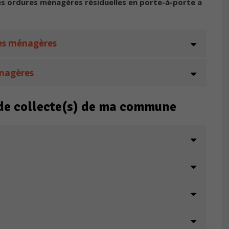
es ordures ménagères résiduelles en porte-à-porte a
res ménagères
énagères
 de collecte(s) de ma commune