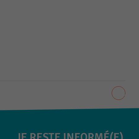
fonctionner
au mieux
lors de
votre visite.
Marketing
En partageant
vos intérêts et
votre
comportement
lorsque vous
visitez notre
site, vous
primer
AJOUT
augmentez les
chances de
voir du
ge
contenu et des
offres
personnalisés.
JE RESTE INFORMÉ(E)