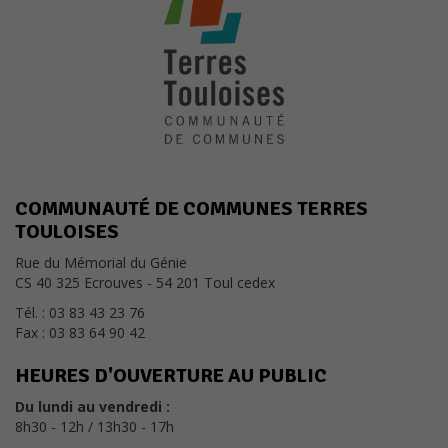
optionnels. Ils
sont
nécessaires au
bon
fonctionnement
du site.
Statistiques
Les cookies
COMMUNAUTÉ DE COMMUNES TERRES
statistiques
ont pour but
TOULOISES
d'adapter le
Rue du Mémorial du Génie
site aux
CS 40 325 Ecrouves - 54 201 Toul cedex
demandes
de ses
Tél. : 03 83 43 23 76
visiteurs.
Fax : 03 83 64 90 42
HEURES D'OUVERTURE AU PUBLIC
Experience
Du lundi au vendredi :
Pour
8h30 - 12h / 13h30 - 17h
permettre
au site de